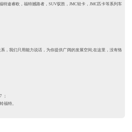
特途睿欧，福特撼路者，SUV驭胜，JMC轻卡，JMC匹卡等系列车
系，我们只用能力说话，为你提供广阔的发展空间;在这里，没有恪
7 ；
铃福特。