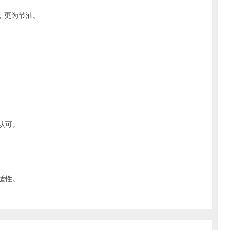
，更为节油。
认可。
适性。