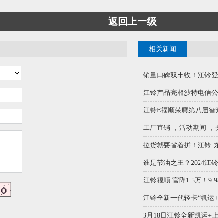
返回上一级
相关新闻
销量口碑双丰收！江铃登顶2
江铃产品亮相沙特电信公司
江铃E福顺荣膺第八届智远
工厂直销 ，活动期间 ，买
拉货就要省着拼！江铃·东
谁是节油之王？2024江铃
江铃福顺 官降1.5万！9.98
江铃全新一代轻卡“凯运+”
3月18日江铃全新凯运+上