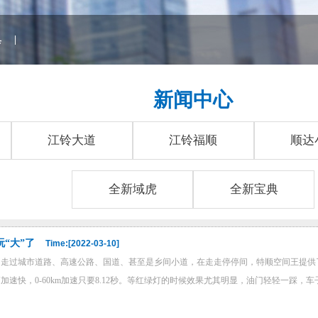
典
|
新闻中心
江铃大道
江铃福顺
顺达
全新域虎
全新宝典
“大”了
Time:[2022-03-10]
走过城市道路、高速公路、国道、甚至是乡间小道，在走走停停间，特顺空间王提供了出
速快，0-60km加速只要8.12秒。等红绿灯的时候效果尤其明显，油门轻轻一踩，车