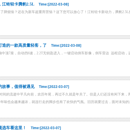
江铃轻卡腾豹2.5L
Time:[2022-03-08]
了牌烦恼？还在为新车超重而苦恼？这下您可以放心了！江铃轻卡新动力，腾豹2.5L
打造的一款高质量轻客，了
Time:[2022-03-08]
轴中顶7座，自动挡6速，2.2T无钥匙进入，一键启动倒车影像，倒车雷达 远程启动，远
的故事，值得被遇见
Time:[2022-03-07]
在时间的流逝中平凡向前，农历年尾，再过不久就是年关了。但是人们还没有闲下来，
年味也会越来越浓，就连行走的脚步也有了欢快的气氛。旧历就要过去，面对未知的未
规选车看这里！
Time:[2022-03-07]