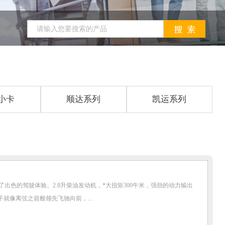
小卡
顺达系列
凯运系列
色的驾驶体验。2.8升柴油发动机，*大扭矩300牛米，强劲的动力输出
子就像离弦之箭般领先飞驰向前，...