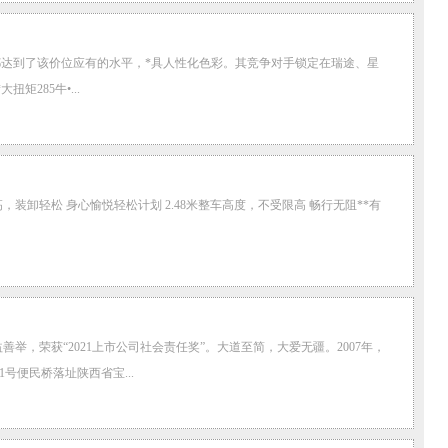
方面都达到了该价位应有的水平，*具人性化色彩。其竞争对手锁定在瑞途、星
矩285牛•...
，装卸轻松 身心愉悦轻松计划 2.48米整车高度，不受限高 畅行无阻**有
举，荣获“2021上市公司社会责任奖”。大道至简，大爱无疆。2007年，
号便民桥落址陕西省宝...