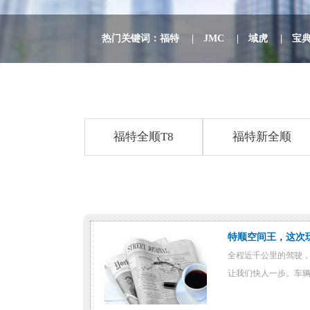
热门关键词：
福特
|
JMC
|
域虎
|
宝
福特全顺T8
福特新全顺
特顺空间王，这次玩
全程近千公里的驾驶，
让我们快人一步。车辆加