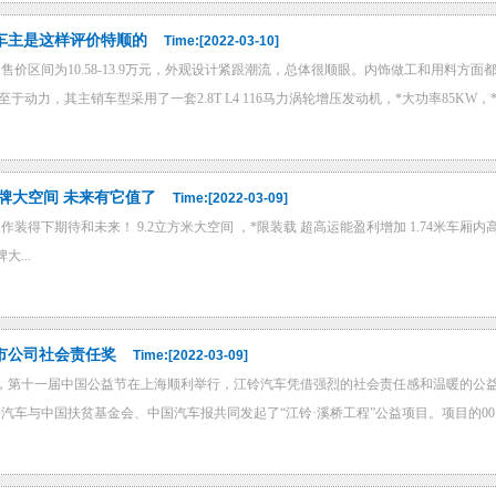
车主是这样评价特顺的
Time:[2022-03-10]
售价区间为10.58-13.9万元，外观设计紧跟潮流，总体很顺眼。内饰做工和用料
于动力，其主销车型采用了一套2.8T L4 116马力涡轮增压发动机，*大功率85KW，*大扭
牌大空间 未来有它值了
Time:[2022-03-09]
装得下期待和未来！ 9.2立方米大空间 ，*限装载 超高运能盈利增加 1.74米车厢内高
大...
上市公司社会责任奖
Time:[2022-03-09]
14日，第十一届中国公益节在上海顺利举行，江铃汽车凭借强烈的社会责任感和温暖的公益善
汽车与中国扶贫基金会、中国汽车报共同发起了“江铃·溪桥工程”公益项目。项目的001