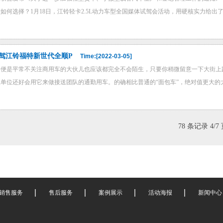
何选择？1月18日，江铃轻卡2.5L动力车型全国媒体试驾会活动，用硬核实力给出了有
试驾江铃福特新世代全顺P
Time:[2022-03-05]
即便是平常不关注商用车的大伙儿也应该都完全不会陌生，只要你稍微留意一下大街上
单位还好会用它来做接送团队的通勤用车。的确相比普通的“面包车”，绝对值更大的大
78 条记录 4/7
销售服务
售后服务
案例展示
活动海报
新闻中心