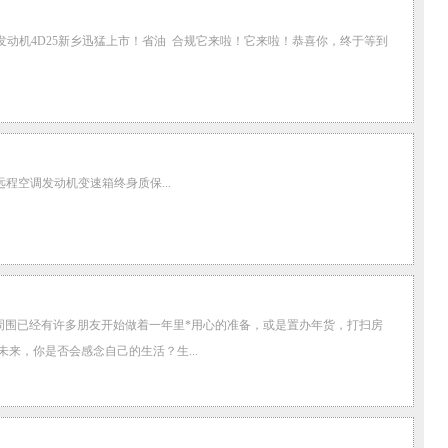
发动机4D25新乡迅猛上市！省油 合规它来啦！它来啦！恭喜你，终于等到
程空调发动机变速箱终身质保...
周围已经有许多朋友开始做着一年里*用心的准备，或是置办年货，打扫房
来，你是否会感念自己的生活？生...