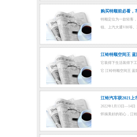
购买特顺前必看，
特顺定位为一款轻客，
锐、上汽大通V80等。至
江铃特顺空间王 蓝
它装得下生活装得下工作
它 江铃特顺空间王 蓝牌
江铃汽车获2021
2022年1月13日—
怀揣美好的初心，江铃