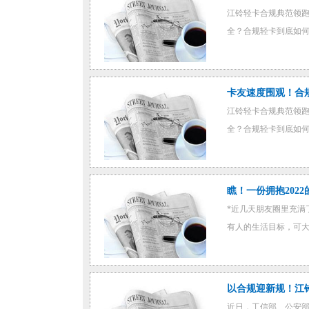
江铃轻卡合规典范领跑
全？合规轻卡到底如何
卡友速度围观！合
江铃轻卡合规典范领跑
全？合规轻卡到底如何
瞧！一份拥抱202
*近几天朋友圈里充满
有人的生活目标，可大
以合规迎新规！江铃
近日，工信部、公安