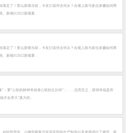
是尘埃落定了！那么新规当前，卡友们该何去何从？合规上路与多拉多赚如何两
012022新规要...
是尘埃落定了！那么新规当前，卡友们该何去何从？合规上路与多拉多赚如何两
012022新规要...
慢节奏”；要“心软的财神爷或者心软的丘比特”；……总而言之，获得幸福是所
会变大”庞大的...
，对轻型货车、小微型载客汽车等车型的生产制造以及使用进行了规范。新