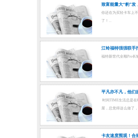
致富能量大“豹”发，
你还在为买轻卡车上不
了！...
江铃福特强强联手
福特新世代全顺Pro长
平凡亦不凡，他们
时间TIME生活总是
屋，总觉得这么做了，
卡友速度围观！合